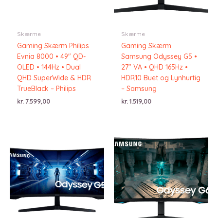
Skærme
Skærme
Gaming Skærm Philips
Gaming Skærm
Evnia 8000 • 49″ QD-
Samsung Odyssey G5 •
OLED • 144Hz • Dual
27″ VA • QHD 165Hz •
QHD SuperWide & HDR
HDR10 Buet og Lynhurtig
TrueBlack – Philips
– Samsung
kr.
7.599,00
kr.
1.519,00