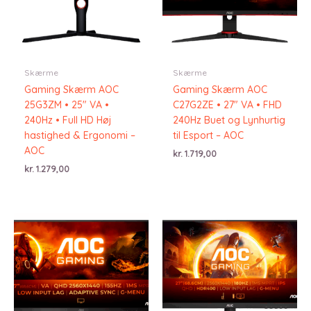
Skærme
Skærme
Gaming Skærm AOC
Gaming Skærm AOC
25G3ZM • 25″ VA •
C27G2ZE • 27″ VA • FHD
240Hz • Full HD Høj
240Hz Buet og Lynhurtig
hastighed & Ergonomi –
til Esport – AOC
AOC
kr.
1.719,00
kr.
1.279,00