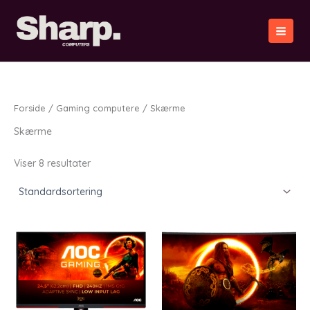
Gå
til
indholdet
Forside
/
Gaming computere
/ Skærme
Skærme
Viser 8 resultater