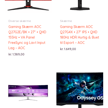
Diverse skærme
Skærme
Gaming Skærm AOC
Gaming Skærm AOC
Q27G2E/BK • 27″ • QHD
Q27G4X • 27″ IPS • QHD
155Hz • VA Panel
180Hz HDR Hurtig & Buet
FreeSync og Lavt Input
til Esport – AOC
Lag – AOC
kr.
1.649,00
kr.
1.389,00