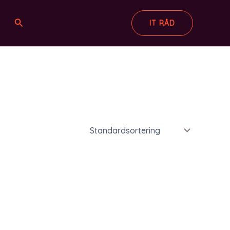
Søg
IT RÅD