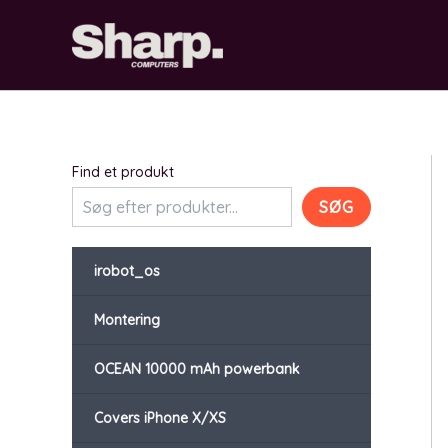
Gå
til
indholdet
Find et produkt
SØG
irobot_os
Montering
OCEAN 10000 mAh powerbank
Covers iPhone X/XS