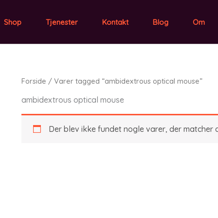
Shop
Tjenester
Kontakt
Blog
Om
Forside
/ Varer tagged “ambidextrous optical mouse”
ambidextrous optical mouse
Der blev ikke fundet nogle varer, der matcher d