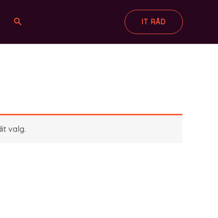
Søg
IT RÅD
it valg.