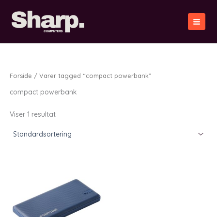
Gå
til
indholdet
Forside
/ Varer tagged “compact powerbank”
compact powerbank
Viser 1 resultat