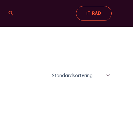
Søg
IT RÅD