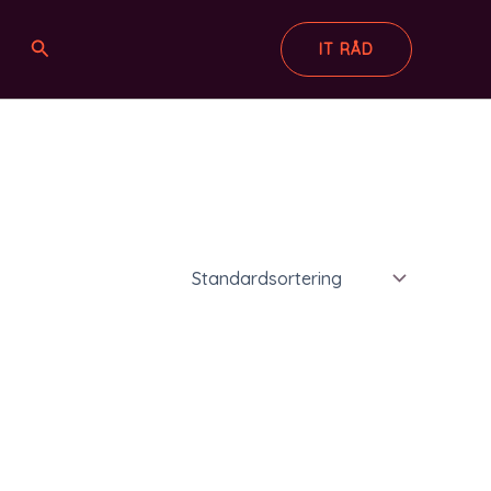
Søg
IT RÅD