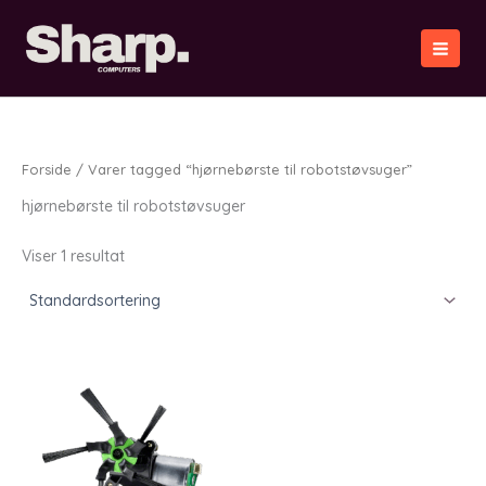
Gå
til
indholdet
Forside
/ Varer tagged “hjørnebørste til robotstøvsuger”
hjørnebørste til robotstøvsuger
Viser 1 resultat