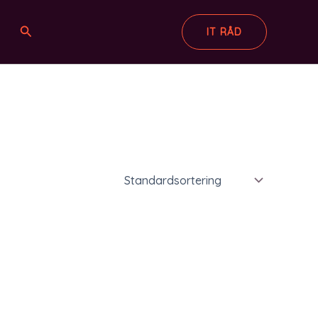
Søg
IT RÅD