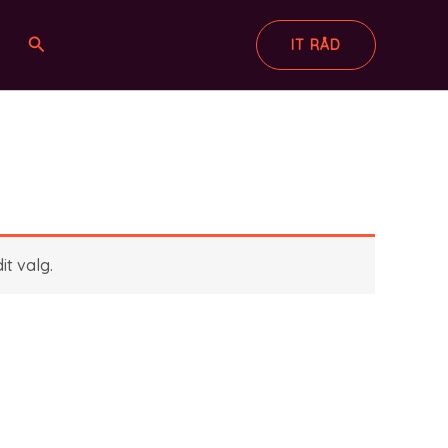
Søg
IT RÅD
it valg.