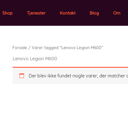
Shop
Tjenester
Kontakt
Blog
Om
Forside
/ Varer tagged “Lenovo Legion M600”
Lenovo Legion M600
Der blev ikke fundet nogle varer, der matcher d