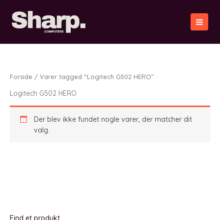
Gå
til
indholdet
Forside
/ Varer tagged “Logitech G502 HERO”
Logitech G502 HERO
Der blev ikke fundet nogle varer, der matcher dit
valg.
Find et produkt