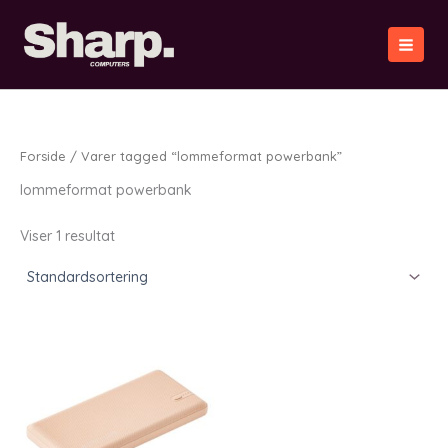
Gå
til
indholdet
Forside
/ Varer tagged “lommeformat powerbank”
lommeformat powerbank
Viser 1 resultat