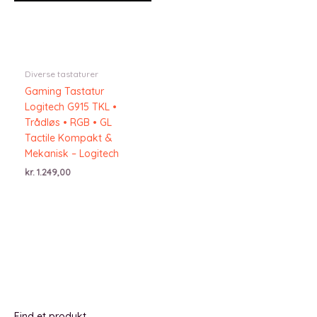
Diverse tastaturer
Gaming Tastatur
Logitech G915 TKL •
Trådløs • RGB • GL
Tactile Kompakt &
Mekanisk – Logitech
kr.
1.249,00
Find et produkt