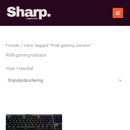
Gå
til
indholdet
Forside
/ Varer tagged “RGB gaming tastatur”
RGB gaming tastatur
Viser 1 resultat