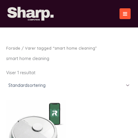
Gå
til
indholdet
Forside
/ Varer tagged “smart home cleaning”
smart home cleaning
Viser 1 resultat