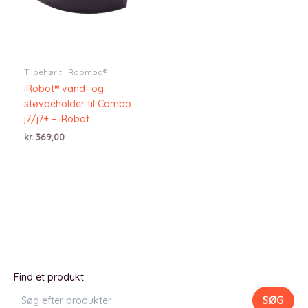
Tilbehør til Roomba®
iRobot® vand- og
støvbeholder til Combo
j7/j7+ – iRobot
kr.
369,00
Find et produkt
SØG