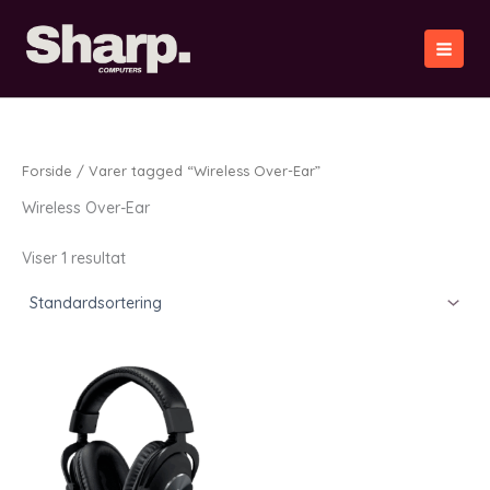
Gå
til
indholdet
Forside
/ Varer tagged “Wireless Over-Ear”
Wireless Over-Ear
Viser 1 resultat