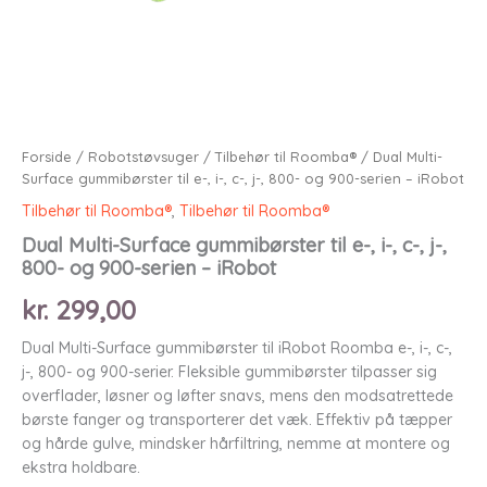
Forside
/
Robotstøvsuger
/
Tilbehør til Roomba®
/ Dual Multi-
Surface gummibørster til e-, i-, c-, j-, 800- og 900-serien – iRobot
Tilbehør til Roomba®
,
Tilbehør til Roomba®
Dual Multi-Surface gummibørster til e-, i-, c-, j-,
800- og 900-serien – iRobot
kr.
299,00
Dual Multi-Surface gummibørster til iRobot Roomba e-, i-, c-,
j-, 800- og 900-serier. Fleksible gummibørster tilpasser sig
overflader, løsner og løfter snavs, mens den modsatrettede
børste fanger og transporterer det væk. Effektiv på tæpper
og hårde gulve, mindsker hårfiltring, nemme at montere og
ekstra holdbare.