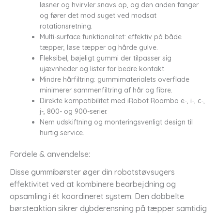
løsner og hvirvler snavs op, og den anden fanger
og fører det mod suget ved modsat
rotationsretning.
Multi-surface funktionalitet: effektiv på både
tæpper, løse tæpper og hårde gulve.
Fleksibel, bøjeligt gummi der tilpasser sig
ujævnheder og lister for bedre kontakt.
Mindre hårfiltring: gummimaterialets overflade
minimerer sammenfiltring af hår og fibre.
Direkte kompatibilitet med iRobot Roomba e-, i-, c-,
j-, 800- og 900-serier.
Nem udskiftning og monteringsvenligt design til
hurtig service.
Fordele & anvendelse:
Disse gummibørster øger din robotstøvsugers
effektivitet ved at kombinere bearbejdning og
opsamling i ét koordineret system. Den dobbelte
børsteaktion sikrer dybderensning på tæpper samtidig