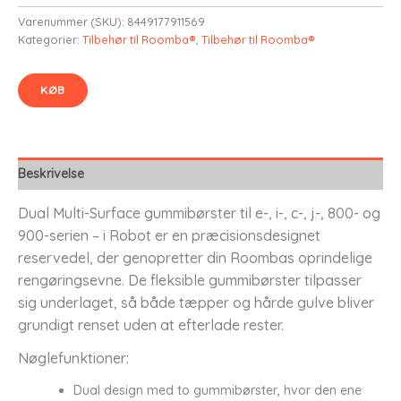
Varenummer (SKU):
8449177911569
Kategorier:
Tilbehør til Roomba®
,
Tilbehør til Roomba®
KØB
Beskrivelse
Dual Multi-Surface gummibørster til e-, i-, c-, j-, 800- og
900-serien – i Robot er en præcisionsdesignet
reservedel, der genopretter din Roombas oprindelige
rengøringsevne. De fleksible gummibørster tilpasser
sig underlaget, så både tæpper og hårde gulve bliver
grundigt renset uden at efterlade rester.
Nøglefunktioner:
Dual design med to gummibørster, hvor den ene