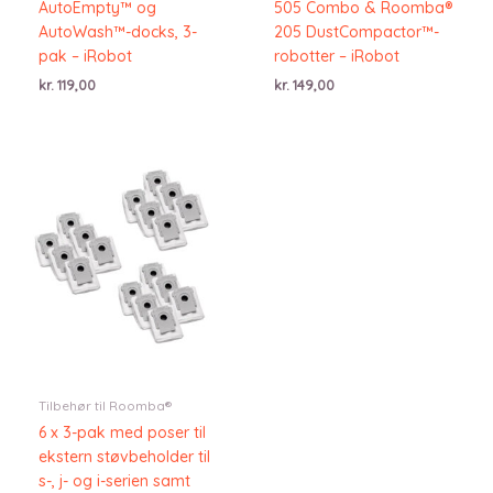
AutoEmpty™ og
505 Combo & Roomba®
AutoWash™-docks, 3-
205 DustCompactor™-
pak – iRobot
robotter – iRobot
kr.
119,00
kr.
149,00
Tilbehør til Roomba®
6 x 3-pak med poser til
ekstern støvbeholder til
s-, j- og i-serien samt