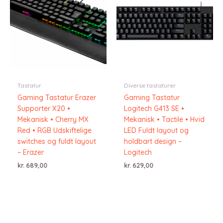
Tastatur
Diverse tastaturer
Gaming Tastatur Erazer
Gaming Tastatur
Supporter X20 •
Logitech G413 SE •
Mekanisk • Cherry MX
Mekanisk • Tactile • Hvid
Red • RGB Udskiftelige
LED Fuldt layout og
switches og fuldt layout
holdbart design –
– Erazer
Logitech
kr.
689,00
kr.
629,00