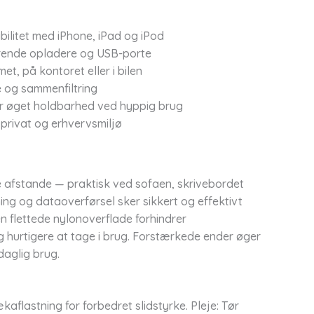
ibilitet med iPhone, iPad og iPod
terende opladere og USB-porte
et, på kontoret eller i bilen
e og sammenfiltring
or øget holdbarhed ved hyppig brug
 privat og erhvervsmiljø
re afstande — praktisk ved sofaen, skrivebordet
dning og dataoverførsel sker sikkert og effektivt
Den flettede nylonoverflade forhindrer
g hurtigere at tage i brug. Forstærkede ender øger
daglig brug.
aflastning for forbedret slidstyrke. Pleje: Tør