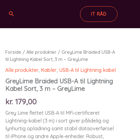
Søg
IT RÅD
Forside
/
Alle produkter
/ GreyLime Braided USB-A
til Lightning Kabel Sort, 3 m – GreyLime
Alle produkter
,
Kabler
,
USB-A til Lightning kabel
GreyLime Braided USB-A til Lightning
Kabel Sort, 3 m – GreyLime
kr.
179,00
Grey Lime flettet USB‑A til MFi‑certificeret
Lightning-kabel (3 m) i sort giver pålidelig og
lynhurtig opladning samt stabil dataoverførsel
til iPhone og andre Apple-enheder. Robust,