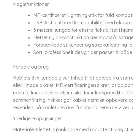
Nøglefunktioner
MFi-certificeret Lightning-stik for fuld kompat
USB-A stik til bred kompatibilitet med eksis
3 meters længde for ekstra fleksibilitet i hjemm
Flettet nylonkonstruktion der modstår slitag
Forstærkede stikender og strækaflastning f
Sort, professionelt design der passer til både
Fordele og brug
Kablets 3 m længde giver frihed til at oplade fra stør
eller i mødelokalet. MFi-certificeringen sikrer, at opla
uden fejlmeddelelser eller risiko for inkompatibilitet. 
sammenfiltring, hvilket gør kablet nemt at opbevare o
levetiden, så kablet bevarer funktionaliteten selv ved 
Yderligere oplysninger
Materiale: Flettet nylonkappe med robuste stik og stræk