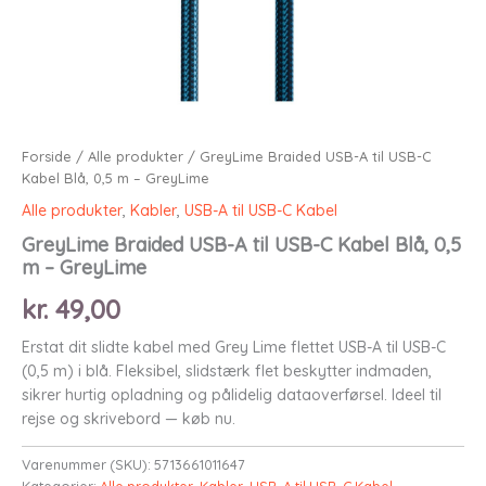
Forside
/
Alle produkter
/ GreyLime Braided USB-A til USB-C
Kabel Blå, 0,5 m – GreyLime
Alle produkter
,
Kabler
,
USB-A til USB-C Kabel
GreyLime Braided USB-A til USB-C Kabel Blå, 0,5
m – GreyLime
kr.
49,00
Erstat dit slidte kabel med Grey Lime flettet USB-A til USB-C
(0,5 m) i blå. Fleksibel, slidstærk flet beskytter indmaden,
sikrer hurtig opladning og pålidelig dataoverførsel. Ideel til
rejse og skrivebord — køb nu.
Varenummer (SKU):
5713661011647
Kategorier:
Alle produkter
,
Kabler
,
USB-A til USB-C Kabel