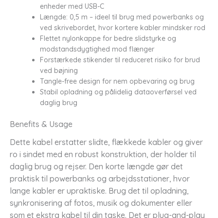
enheder med USB-C
Længde: 0,5 m – ideel til brug med powerbanks og
ved skrivebordet, hvor kortere kabler mindsker rod
Flettet nylonkappe for bedre slidstyrke og
modstandsdygtighed mod flænger
Forstærkede stikender til reduceret risiko for brud
ved bøjning
Tangle-free design for nem opbevaring og brug
Stabil opladning og pålidelig dataoverførsel ved
daglig brug
Benefits & Usage
Dette kabel erstatter slidte, flækkede kabler og giver
ro i sindet med en robust konstruktion, der holder til
daglig brug og rejser. Den korte længde gør det
praktisk til powerbanks og arbejdsstationer, hvor
lange kabler er upraktiske. Brug det til opladning,
synkronisering af fotos, musik og dokumenter eller
som et ekstra kabel til din taske. Det er plug-and-play