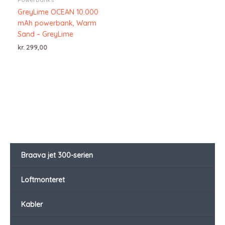
GreyLime OCEAN 10.000
mAh powerbank, Warm
Sand – GreyLime
kr.
299,00
Braava jet 300-serien
Loftmonteret
Kabler