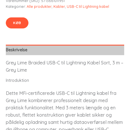
Varenummer (SKU):
5713661011951
Kategorier:
Alle produkter
,
Kabler
,
USB-C til Lightning kabel
KØB
Beskrivelse
Grey Lime Braided USB-C til Lightning Kabel Sort, 3 m –
Grey Lime
Introduktion
Dette MFi-certificerede USB-C til Lightning kabel fra
Grey Lime kombinerer professionelt design med
praktisk funktionalitet. Med 3 meters længde og en
robust, flettet konstruktion giver kablet sikker og
pålidelig opladning samt hurtig dataoverførsel mellem
din iPhone og computer, powerbank eller USB-C