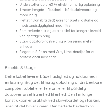
Understøtter op til 60 W effekt for hurtig opladning
1 meter længde – fleksibel til både skrivebord og
mobil brug
Flettet nylon (braided) ydre for øget slidstyrke og
modstandsdygtighed mod filtre
Forstærkede stik og strain relief for længere levetid
ved gentagen brug
Stabil dataforbindelse til synkronisering mellem
enheder
Elegant blå finish med Grey Lime-detaljer for et
professionelt udseende
Benefits & Usage
Dette kabel leverer både hastighed og holdbarhed i
én løsning. Brug det til hurtig opladning af din bærbare
computer, tablet eller telefon, eller til pålidelig
dataoverførsel fra enhed til enhed. Den 1 m lange
konstruktion er praktisk ved skrivebordet og i tasken,
uden at det bliver i vejen. Den flettede beklædning