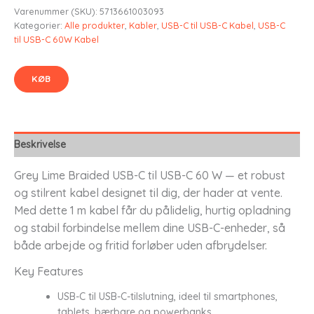
Varenummer (SKU):
5713661003093
Kategorier:
Alle produkter
,
Kabler
,
USB-C til USB-C Kabel
,
USB-C
til USB-C 60W Kabel
KØB
Beskrivelse
Grey Lime Braided USB-C til USB-C 60 W — et robust
og stilrent kabel designet til dig, der hader at vente.
Med dette 1 m kabel får du pålidelig, hurtig opladning
og stabil forbindelse mellem dine USB-C-enheder, så
både arbejde og fritid forløber uden afbrydelser.
Key Features
USB-C til USB-C-tilslutning, ideel til smartphones,
tablets, bærbare og powerbanks