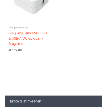
Alle produkter
GreyLime 38W USB-C PD
& USB-A QC oplader –
GreyLime
kr.
169,00
Braava jet m-serien