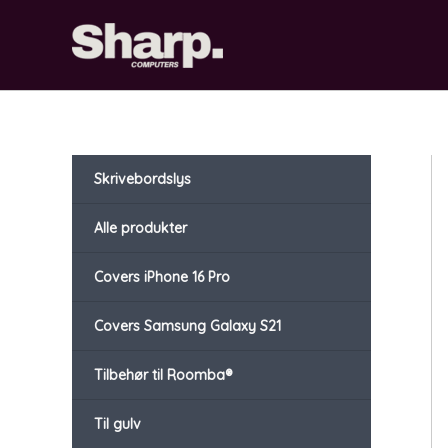
Gå
til
indholdet
Skrivebordslys
Alle produkter
Covers iPhone 16 Pro
Covers Samsung Galaxy S21
Tilbehør til Roomba®
Til gulv