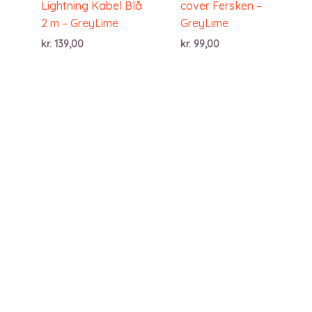
Lightning Kabel Blå
cover Fersken –
2 m – GreyLime
GreyLime
kr.
139,00
kr.
99,00