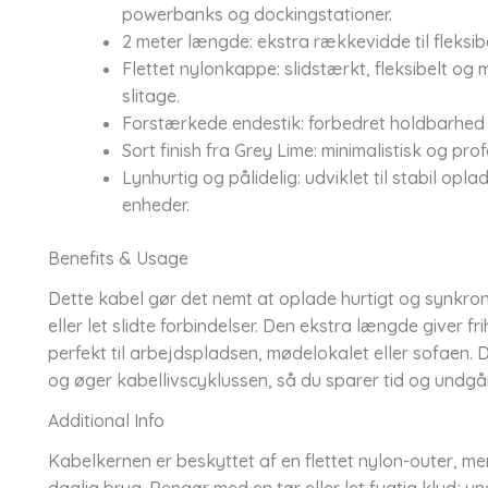
powerbanks og dockingstationer.
2 meter længde: ekstra rækkevidde til fleksibe
Flettet nylonkappe: slidstærkt, fleksibelt o
slitage.
Forstærkede endestik: forbedret holdbarhed ve
Sort finish fra Grey Lime: minimalistisk og prof
Lynhurtig og pålidelig: udviklet til stabil op
enheder.
Benefits & Usage
Dette kabel gør det nemt at oplade hurtigt og synkro
eller let slidte forbindelser. Den ekstra længde giver 
perfekt til arbejdspladsen, mødelokalet eller sofaen. 
og øger kabellivscyklussen, så du sparer tid og undgår
Additional Info
Kabelkernen er beskyttet af en flettet nylon-outer, m
daglig brug. Rengør med en tør eller let fugtig klud; 