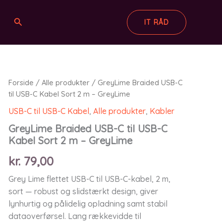
Søg
IT RÅD
Forside
/
Alle produkter
/ GreyLime Braided USB-C
til USB-C Kabel Sort 2 m – GreyLime
USB-C til USB-C Kabel
,
Alle produkter
,
Kabler
GreyLime Braided USB-C til USB-C
Kabel Sort 2 m – GreyLime
kr.
79,00
Grey Lime flettet USB-C til USB-C-kabel, 2 m,
sort — robust og slidstærkt design, giver
lynhurtig og pålidelig opladning samt stabil
dataoverførsel. Lang rækkevidde til