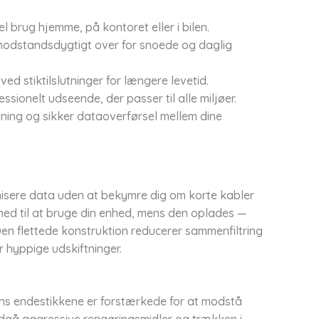
l brug hjemme, på kontoret eller i bilen.
g modstandsdygtigt over for snoede og daglig
d stiktilslutninger for længere levetid.
essionelt udseende, der passer til alle miljøer.
ladning og sikker dataoverførsel mellem dine
nisere data uden at bekymre dig om korte kabler
frihed til at bruge din enhed, mens den oplades —
Den flettede konstruktion reducerer sammenfiltring
 hyppige udskiftninger.
ens endestikkene er forstærkede for at modstå
undgå aggressive rengøringsmidler og trækken i