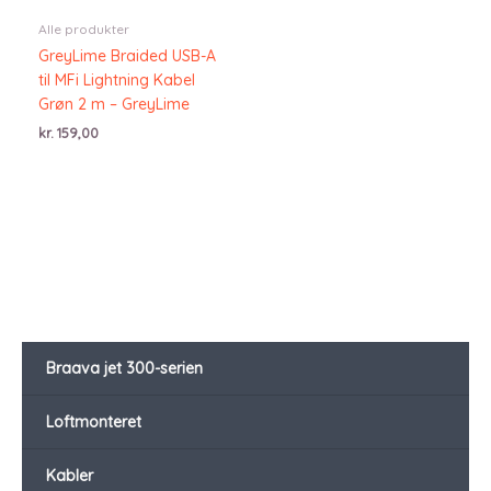
Alle produkter
GreyLime Braided USB-A
til MFi Lightning Kabel
Grøn 2 m – GreyLime
kr.
159,00
Braava jet 300-serien
Loftmonteret
Kabler