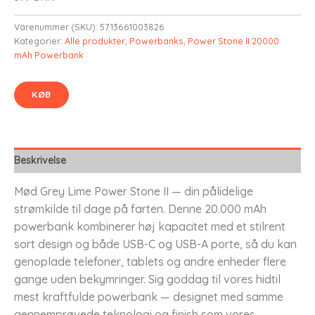
Varenummer (SKU):
5713661003826
Kategorier:
Alle produkter
,
Powerbanks
,
Power Stone II 20000
mAh Powerbank
KØB
Beskrivelse
Mød Grey Lime Power Stone II — din pålidelige
strømkilde til dage på farten. Denne 20.000 mAh
powerbank kombinerer høj kapacitet med et stilrent
sort design og både USB-C og USB-A porte, så du kan
genoplade telefoner, tablets og andre enheder flere
gange uden bekymringer. Sig goddag til vores hidtil
mest kraftfulde powerbank — designet med samme
gennemprøvede teknologi og finish som vores