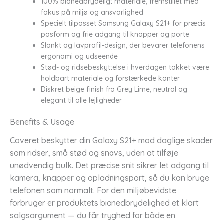
100% bionedbrydeligt materiale, fremstillet med
fokus på miljø og ansvarlighed
Specielt tilpasset Samsung Galaxy S21+ for præcis
pasform og frie adgang til knapper og porte
Slankt og lavprofil-design, der bevarer telefonens
ergonomi og udseende
Stød- og ridsebeskyttelse i hverdagen takket være
holdbart materiale og forstærkede kanter
Diskret beige finish fra Grey Lime, neutral og
elegant til alle lejligheder
Benefits & Usage
Coveret beskytter din Galaxy S21+ mod daglige skader
som ridser, små stød og snavs, uden at tilføje
unødvendig bulk. Det præcise snit sikrer let adgang til
kamera, knapper og opladningsport, så du kan bruge
telefonen som normalt. For den miljøbevidste
forbruger er produktets bionedbrydelighed et klart
salgsargument — du får tryghed for både en