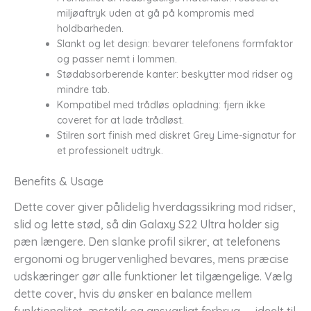
miljøaftryk uden at gå på kompromis med
holdbarheden.
Slankt og let design: bevarer telefonens formfaktor
og passer nemt i lommen.
Stødabsorberende kanter: beskytter mod ridser og
mindre tab.
Kompatibel med trådløs opladning: fjern ikke
coveret for at lade trådløst.
Stilren sort finish med diskret Grey Lime-signatur for
et professionelt udtryk.
Benefits & Usage
Dette cover giver pålidelig hverdagssikring mod ridser,
slid og lette stød, så din Galaxy S22 Ultra holder sig
pæn længere. Den slanke profil sikrer, at telefonens
ergonomi og brugervenlighed bevares, mens præcise
udskæringer gør alle funktioner let tilgængelige. Vælg
dette cover, hvis du ønsker en balance mellem
funktionalitet, æstetik og ansvarligt forbrug — ideelt til