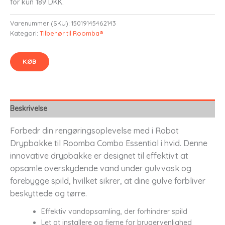
for kun 189 DKK.
Varenummer (SKU):
15019145462143
Kategori:
Tilbehør til Roomba®
KØB
Beskrivelse
Forbedr din rengøringsoplevelse med i Robot
Drypbakke til Roomba Combo Essential i hvid. Denne
innovative drypbakke er designet til effektivt at
opsamle overskydende vand under gulvvask og
forebygge spild, hvilket sikrer, at dine gulve forbliver
beskyttede og tørre.
Effektiv vandopsamling, der forhindrer spild
Let at installere og fjerne for brugervenlighed