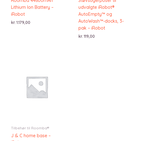
Roomba 44600mAh
Støvsugerposer til
Lithium Ion Battery –
udvalgte iRobot®
iRobot
AutoEmpty™ og
AutoWash™-docks, 3-
kr.
1.179,00
pak – iRobot
kr.
119,00
Tilbehør til Roomba®
J & C home base –