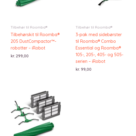
Tilbehør til Roomba®
Tilbehør til Roomba®
Tilbehørskit til Roomba®
3-pak med sidebørster
205 DustCompactor™-
til Roomba® Combo
robotter – iRobot
Essential og Roomba®
105-, 205-, 405- og 505-
kr.
299,00
serien – iRobot
kr.
99,00