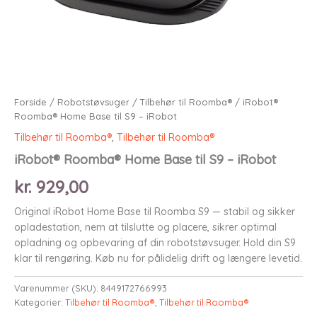
Forside
/
Robotstøvsuger
/
Tilbehør til Roomba®
/ iRobot®
Roomba® Home Base til S9 – iRobot
Tilbehør til Roomba®
,
Tilbehør til Roomba®
iRobot® Roomba® Home Base til S9 – iRobot
kr.
929,00
Original iRobot Home Base til Roomba S9 — stabil og sikker
opladestation, nem at tilslutte og placere, sikrer optimal
opladning og opbevaring af din robotstøvsuger. Hold din S9
klar til rengøring. Køb nu for pålidelig drift og længere levetid.
Varenummer (SKU):
8449172766993
Kategorier:
Tilbehør til Roomba®
,
Tilbehør til Roomba®