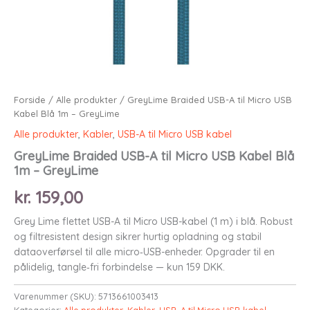
Forside
/
Alle produkter
/ GreyLime Braided USB-A til Micro USB
Kabel Blå 1m – GreyLime
Alle produkter
,
Kabler
,
USB-A til Micro USB kabel
GreyLime Braided USB-A til Micro USB Kabel Blå
1m – GreyLime
kr.
159,00
Grey Lime flettet USB-A til Micro USB-kabel (1 m) i blå. Robust
og filtresistent design sikrer hurtig opladning og stabil
dataoverførsel til alle micro‑USB-enheder. Opgrader til en
pålidelig, tangle‑fri forbindelse — kun 159 DKK.
Varenummer (SKU):
5713661003413
Kategorier:
Alle produkter
,
Kabler
,
USB-A til Micro USB kabel