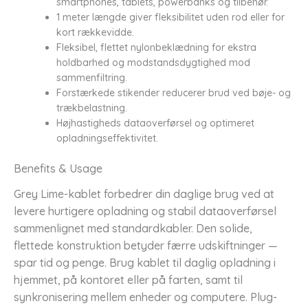
smartphones, tablets, powerbanks og tilbehør.
1 meter længde giver fleksibilitet uden rod eller for
kort rækkevidde.
Fleksibel, flettet nylonbeklædning for ekstra
holdbarhed og modstandsdygtighed mod
sammenfiltring.
Forstærkede stikender reducerer brud ved bøje- og
trækbelastning.
Højhastigheds dataoverførsel og optimeret
opladningseffektivitet.
Benefits & Usage
Grey Lime-kablet forbedrer din daglige brug ved at
levere hurtigere opladning og stabil dataoverførsel
sammenlignet med standardkabler. Den solide,
flettede konstruktion betyder færre udskiftninger —
spar tid og penge. Brug kablet til daglig opladning i
hjemmet, på kontoret eller på farten, samt til
synkronisering mellem enheder og computere. Plug-