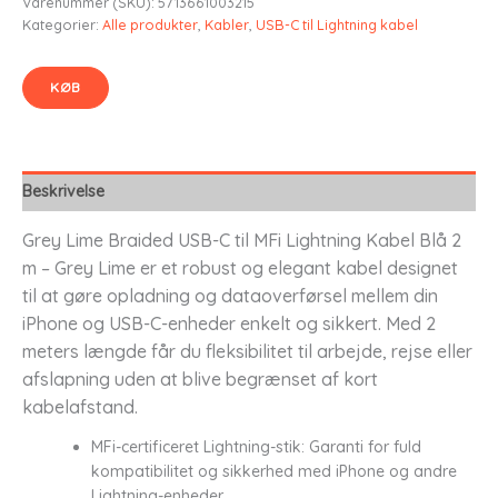
Varenummer (SKU):
5713661003215
Kategorier:
Alle produkter
,
Kabler
,
USB-C til Lightning kabel
KØB
Beskrivelse
Grey Lime Braided USB-C til MFi Lightning Kabel Blå 2
m – Grey Lime er et robust og elegant kabel designet
til at gøre opladning og dataoverførsel mellem din
iPhone og USB-C-enheder enkelt og sikkert. Med 2
meters længde får du fleksibilitet til arbejde, rejse eller
afslapning uden at blive begrænset af kort
kabelafstand.
MFi-certificeret Lightning-stik: Garanti for fuld
kompatibilitet og sikkerhed med iPhone og andre
Lightning-enheder.