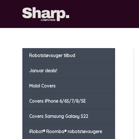
Gå
til
indholdet
Robotstøvsuger tilbud
Januar deals!
Mobil Covers
Covers iPhone 6/6S/7/8/SE
Covers Samsung Galaxy S22
iRobot® Roomba® robotstøvsugere