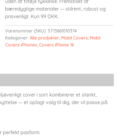
uden at tilføje tykkelse. Fremstillet af
bæredygtige materialer — stilrent, robust og
prisvenligt. Kun 99 DKK.
Varenummer (SKU):
5713661010374
Kategorier:
Alle produkter
,
Mobil Covers
,
Mobil
Covers iPhones
,
Covers iPhone 16
jøvenligt cover i sort kombinerer et slankt,
telse — et oplagt valg til dig, der vil passe på
or perfekt pasform.