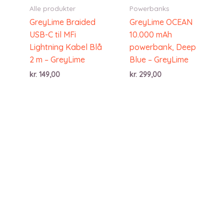
Alle produkter
Powerbanks
GreyLime Braided
GreyLime OCEAN
USB-C til MFi
10.000 mAh
Lightning Kabel Blå
powerbank, Deep
2 m – GreyLime
Blue – GreyLime
kr.
149,00
kr.
299,00