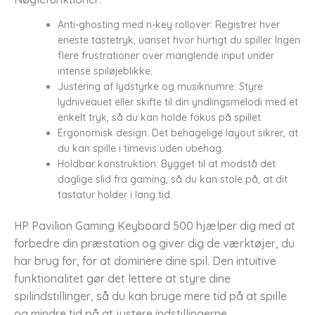
Anti-ghosting med n-key rollover: Registrer hver
eneste tastetryk, uanset hvor hurtigt du spiller. Ingen
flere frustrationer over manglende input under
intense spiløjeblikke.
Justering af lydstyrke og musiknumre: Styre
lydniveauet eller skifte til din yndlingsmelodi med et
enkelt tryk, så du kan holde fokus på spillet.
Ergonomisk design: Det behagelige layout sikrer, at
du kan spille i timevis uden ubehag.
Holdbar konstruktion: Bygget til at modstå det
daglige slid fra gaming, så du kan stole på, at dit
tastatur holder i lang tid.
HP Pavilion Gaming Keyboard 500 hjælper dig med at
forbedre din præstation og giver dig de værktøjer, du
har brug for, for at dominere dine spil. Den intuitive
funktionalitet gør det lettere at styre dine
spilindstillinger, så du kan bruge mere tid på at spille
og mindre tid på at justere indstillingerne.