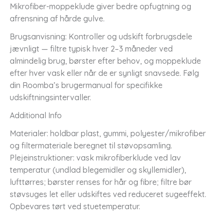
Mikrofiber-moppeklude giver bedre opfugtning og
afrensning af hårde gulve.
Brugsanvisning: Kontroller og udskift forbrugsdele
jævnligt — filtre typisk hver 2–3 måneder ved
almindelig brug, børster efter behov, og moppeklude
efter hver vask eller når de er synligt snavsede. Følg
din Roomba’s brugermanual for specifikke
udskiftningsintervaller.
Additional Info
Materialer: holdbar plast, gummi, polyester/mikrofiber
og filtermateriale beregnet til støvopsamling.
Plejeinstruktioner: vask mikrofiberklude ved lav
temperatur (undlad blegemidler og skyllemidler),
lufttørres; børster renses for hår og fibre; filtre bør
støvsuges let eller udskiftes ved reduceret sugeeffekt.
Opbevares tørt ved stuetemperatur.